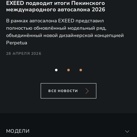
EXEED подводит итоги Пекинского
Д
международного автосалона 2026
E
в
а,
В рамках автосалона EXEED представил
EX
полностью обновлённый модельный ряд,
по
объединённый новой дизайнерской концепцией
(н
Perpetua
Co
28 АПРЕЛЯ 2026
24
ВСЕ НОВОСТИ
МОДЕЛИ