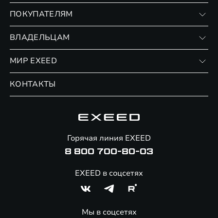
VX
ПОКУПАТЕЛЯМ
RX
Записаться на тест-драйв
ВЛАДЕЛЬЦАМ
Финансовые программы
Личный кабинет
МИР EXEED
Страхование
Записаться на сервис
Обмен / Trade-in
Новости и события
КОНТАКТЫ
Сервис
Специальные предложения
Технологии EXEED
Гарантия EXEED
Корпоративным клиентам
Знаковые клиенты EXEED
Помощь на дорогах
Онлайн-магазин аксессуаров
Горячая линия EXEED
8 800 700-80-03
EXEED в соцсетях
Мы в соцсетях