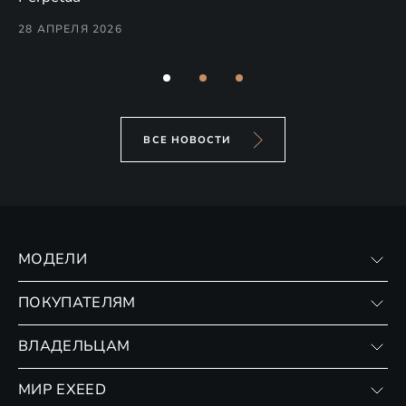
Co
28 АПРЕЛЯ 2026
24
ВСЕ НОВОСТИ
МОДЕЛИ
VX
ПОКУПАТЕЛЯМ
RX
Записаться на тест-драйв
ВЛАДЕЛЬЦАМ
Финансовые программы
Личный кабинет
МИР EXEED
Страхование
Записаться на сервис