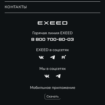
Обмен / Trade-in
Новости и события
КОНТАКТЫ
Сервис
Специальные предложения
Технологии EXEED
Гарантия EXEED
Корпоративным клиентам
Знаковые клиенты EXEED
Помощь на дорогах
Онлайн-магазин аксессуаров
Горячая линия EXEED
8 800 700-80-03
EXEED в соцсетях
Мы в соцсетях
Мобильное приложение