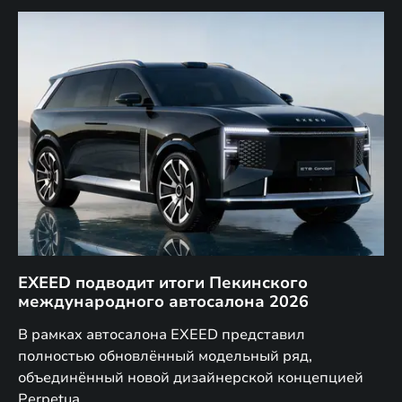
EXEED подводит итоги Пекинского
Д
международного автосалона 2026
E
в
а,
В рамках автосалона EXEED представил
EX
полностью обновлённый модельный ряд,
по
объединённый новой дизайнерской концепцией
(н
Perpetua