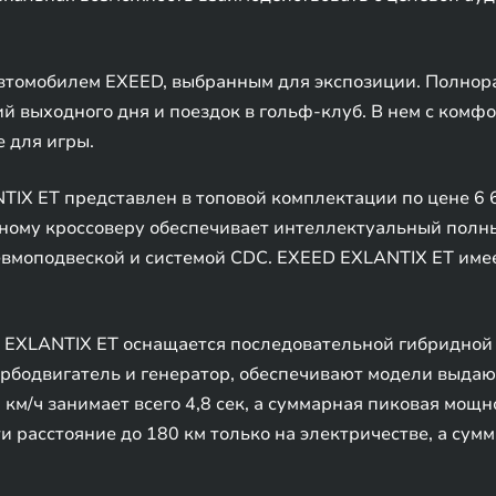
втомобилем EXEED, выбранным для экспозиции. Полнор
й выходного дня и поездок в гольф-клуб. В нем с комфо
 для игры.
IX ET представлен в топовой комплектации по цене 6 6
ому кроссоверу обеспечивает интеллектуальный полн
евмоподвеской и системой CDC. EXEED EXLANTIX ET име
EXLANTIX ET оснащается последовательной гибридной 
турбодвигатель и генератор, обеспечивают модели выд
 км/ч занимает всего 4,8 сек, а суммарная пиковая мощно
и расстояние до 180 км только на электричестве, а сум