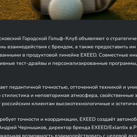
овский Городской Гольф-Клуб объявляют о стратегичес
ь взаимодействия с брендом, а также предоставить им
ванными в продуктовой линейке EXEED. Совместные и
юзивные тест-драйвы и персонализированные программы
ывает педантичной точностью, отточенной техникой и ун
я стилистика и неповторимая атмосфера, свойственные 
 российским клиентам высокотехнологичные и эстетичн
требует точности и координации, EXEED создаёт автомо
ндрей Чернышков, директор бренда EXEED/Exlantix в Р
кальная возможность взаимодействовать с целевой ауд