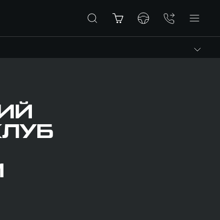
КИЙ
КЛУБ
М