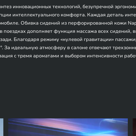
интез инновационных технологий, безупречной эргоном
пции интеллектуального комфорта. Каждая деталь инте
томобиле. Обивка сидений из перфорированной кожи Na
 поездках дополняет функция массажа всех сидений, в
сзади. Благодаря режиму «нулевой гравитации» пассаж
°. За идеальную атмосферу в салоне отвечают трехзон
зация с тремя ароматами и выбором интенсивности рабо