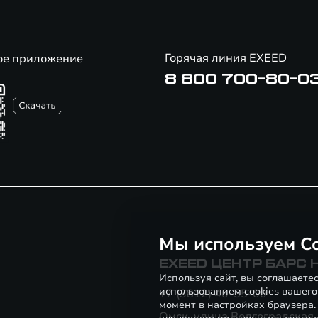
Горячая линия EXEED
ое приложение
8 800 700-80-0
Мы используем Co
EXEED ЦЕНТР БАРС
Используя сайт, вы соглашаете
использованием cookies вашего
+7 (3812) 40-55-00
момент в настройках браузера
Омск, улица Волгоградская,