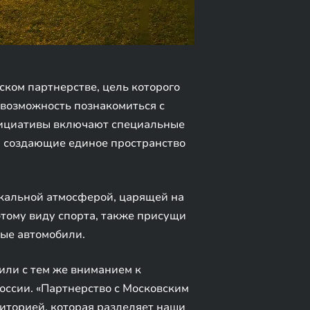
ком партнерстве, цель которого
 возможность познакомиться с
нициативы включают специальные
, создающие единое пространство
икальной атмосферой, царящей на
этому виду спорта, также присущи
ые автомобили.
били с тем же вниманием к
оссии. «Партнерство с Московским
иторией, которая разделяет наши