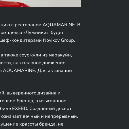
рацию с рестораном AQUAMARINE. В
акомплекса «Лужники», будет
шеф-кондитерами Novikov Group.
 а также соус кули из маракуйи,
ности, как плавное движение
ана AQUAMARINE. Для активации
й, выверенного дизайна и
енком бренда, а изысканное
обиле EXEED. Созданный десерт
о означает вечный и непрерывный.
ущение красоты бренда, не