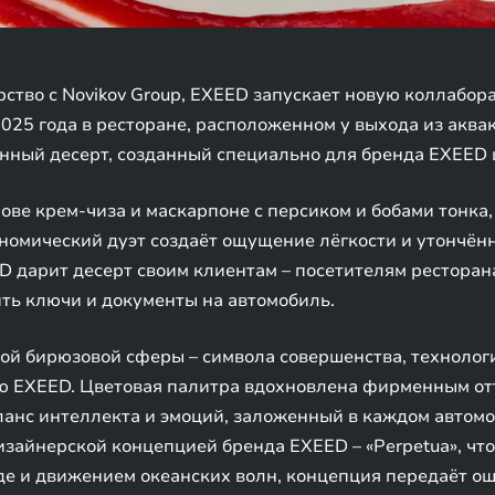
ство с Novikov Group, EXEED запускает новую коллабо
2025 года в ресторане, расположенном у выхода из акв
ный десерт, созданный специально для бренда EXEED 
нове крем-чиза и маскарпоне с персиком и бобами тонка,
рономический дуэт создаёт ощущение лёгкости и утончён
ED дарит десерт своим клиентам – посетителям рестор
ть ключи и документы на автомобиль.
й бирюзовой сферы – символа совершенства, технологи
EXEED. Цветовая палитра вдохновлена фирменным отт
ланс интеллекта и эмоций, заложенный в каждом автом
изайнерской концепцией бренда EXEED – «Perpetua», чт
е и движением океанских волн, концепция передаёт ощ