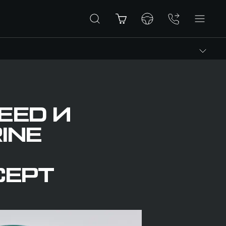
EED И
INE
СЕРТ