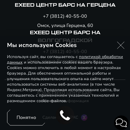
EXEED ЦЕНТР БАРС НА ГЕРЦЕНА
+7 (3812) 40-55-00
Омск, улица Герцена, 60
EXEED ЦЕНТР БАРС НА
ВОЛГОГРАДСКОЙ
Мы используем Cookies
+7 (3812) 40-55-00
Используя сайт, вы соглашаетесь с
политикой обработки
Омск, улица Волгоградская, 61/1
данных
и использованием cookies вашего браузера.
Cookies можно отключить в любой момент в настройках
браузера. Для обеспечения оптимальной работы и
улучшения пользовательского опыта на сайте могут
использоваться системы веб-аналитики (в том числе
Яндекс.Метрика). Продолжая использование сайта, Вы
© 2026 EXEED ЦЕНТР БАРС
соглашаетесь с применением указанных технологий и
размещением cookie-файлов.
Правовая информация
Понятно
Сделано в ПЕРКС