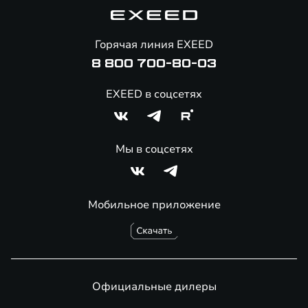
Корпоративным клиентам
Знаковые клиенты EXEED
Помощь на дорогах
Онлайн-магазин аксессуаров
Горячая линия EXEED
8 800 700-80-03
EXEED в соцсетях
Мы в соцсетях
Мобильное приложение
Официальные дилеры