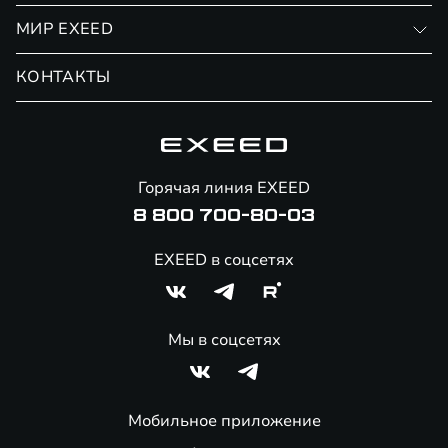
Личный кабинет
МИР EXEED
Страхование
Записаться на сервис
Обмен / Trade-in
Новости и события
КОНТАКТЫ
Сервис
Специальные предложения
Технологии EXEED
Гарантия EXEED
Корпоративным клиентам
Знаковые клиенты EXEED
Помощь на дорогах
Онлайн-магазин аксессуаров
Горячая линия EXEED
8 800 700-80-03
EXEED в соцсетях
Мы в соцсетях
Мобильное приложение