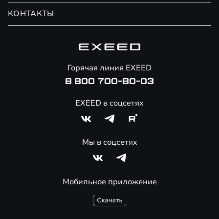
Обмен / Trade-in
Новости и события
КОНТАКТЫ
Сервис
Специальные предложения
Технологии EXEED
Гарантия EXEED
Корпоративным клиентам
Знаковые клиенты EXEED
Помощь на дорогах
Онлайн-магазин аксессуаров
Горячая линия EXEED
8 800 700-80-03
EXEED в соцсетях
Мы в соцсетях
Мобильное приложение