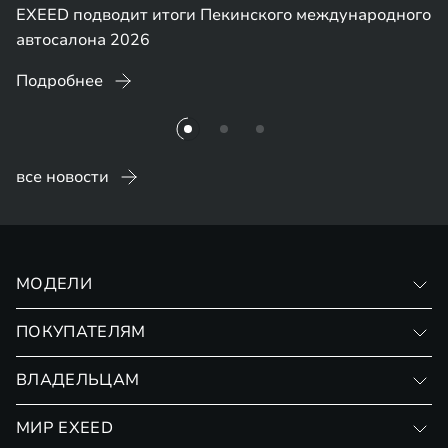
EXEED подводит итоги Пекинского международного
автосалона 2026
Подробнее
все новости
МОДЕЛИ
VX
ПОКУПАТЕЛЯМ
RX
Записаться на тест-драйв
ВЛАДЕЛЬЦАМ
Финансовые программы
Личный кабинет
МИР EXEED
Страхование
Записаться на сервис