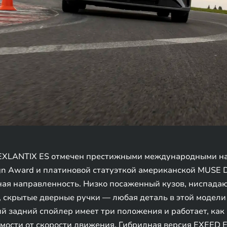
EXLANTIX ES отмечен престижными международными нагр
ign Award и платиновой статуэткой американской MUSE 
ная направленность. Низко посаженный кузов, ниспада
скрытые дверные ручки — любая деталь в этой модели 
й задний спойлер имеет три положения и работает, как в
мости от скорости движения. Гибридная версия EXEED 