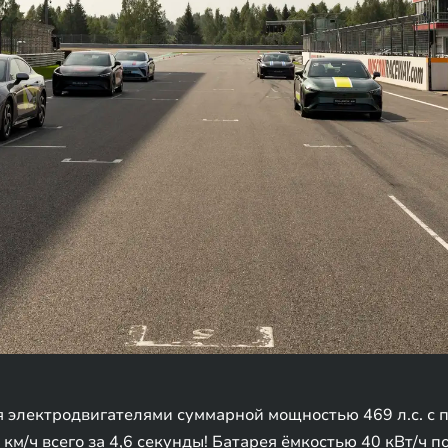
 электродвигателями суммарной мощностью 469 л.с. с
 км/ч всего за 4,6 секунды! Батарея ёмкостью 40 кВт/ч 