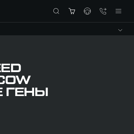
EED
SCOW
Е ГЕНЫ
Ь