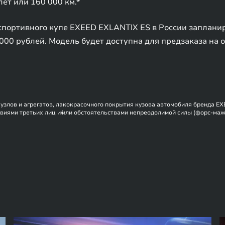
лет или 160 000 км.*
портивного купе EXEED EXLANTIX ES в России запланиро
 000 рублей. Модель будет доступна для предзаказа на
, узлов и агрегатов, лакокрасочного покрытия кузова автомобиля бренда E
виями третьих лиц и/или обстоятельствами непреодолимой силы (форс-мажор