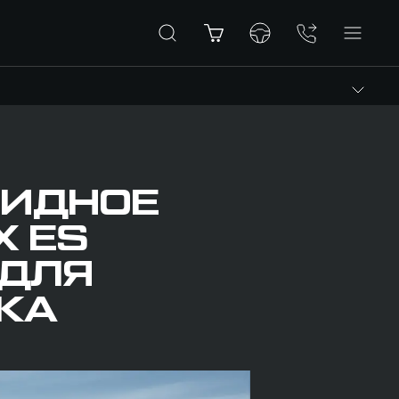
РИДНОЕ
X ES
 ДЛЯ
КА