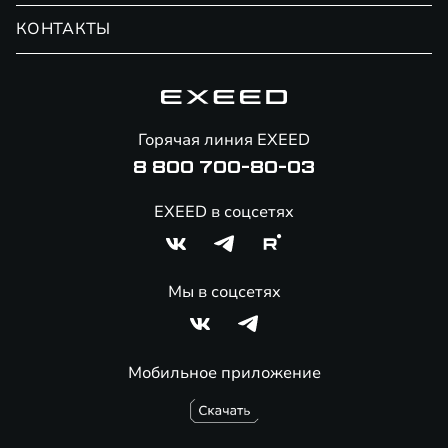
Обмен / Trade-in
Новости и события
КОНТАКТЫ
Сервис
Специальные предложения
Технологии EXEED
Гарантия EXEED
Корпоративным клиентам
Знаковые клиенты EXEED
Помощь на дорогах
Онлайн-магазин аксессуаров
Горячая линия EXEED
8 800 700-80-03
EXEED в соцсетях
Мы в соцсетях
Мобильное приложение