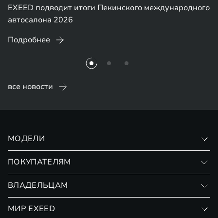
EXEED подводит итоги Пекинского международного
автосалона 2026
Подробнее
все новости
МОДЕЛИ
VX
ПОКУПАТЕЛЯМ
RX
Записаться на тест-драйв
ВЛАДЕЛЬЦАМ
Финансовые программы
Личный кабинет
МИР EXEED
Страхование
Записаться на сервис