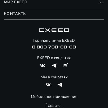
МИР EXEED
Страхование
Записаться на сервис
Обмен / Trade-in
Новости и события
КОНТАКТЫ
Сервис
Специальные предложения
Технологии EXEED
Гарантия EXEED
Корпоративным клиентам
Знаковые клиенты EXEED
Помощь на дорогах
Онлайн-магазин аксессуаров
Горячая линия EXEED
8 800 700-80-03
EXEED в соцсетях
Мы в соцсетях
Мобильное приложение