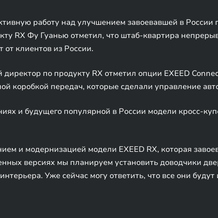
ктивную работу над улучшением завоевавшей в России 
кту RX Фу Гуанью отметил, что штаб-квартира непреры
 от клиентов из России.
директор по продукту RX отметил опции EXEED Connect
ой коробкой передач, которые сделали управление ав
иях и будущего популярной в России модели кросс-куп
нием и модернизацией модели EXEED RX, которая завое
ленных версиях мы планируем установить доводчики две
интерьера. Уже сейчас могу ответить, что все они буду