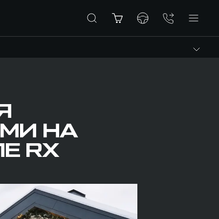
Я
МИ НА
Е RX