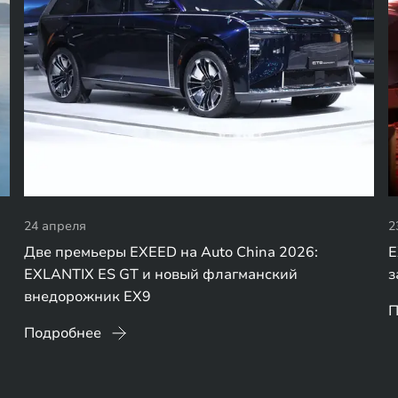
24 апреля
2
Две премьеры EXEED на Auto China 2026:
E
EXLANTIX ES GT и новый флагманский
з
внедорожник EX9
П
Подробнее