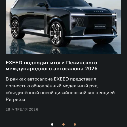
EXEED подводит итоги Пекинского
Д
международного автосалона 2026
E
в
а,
В рамках автосалона EXEED представил
EX
полностью обновлённый модельный ряд,
по
объединённый новой дизайнерской концепцией
(н
Perpetua
Co
28 АПРЕЛЯ 2026
24