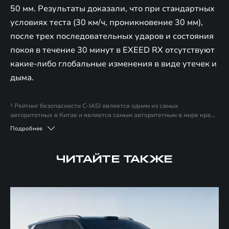
50 мм. Результаты доказали, что при стандартных
условиях теста (30 км/ч, проникновение 30 мм),
после трех последовательных ударов и состояния
покоя в течение 30 минут в EXEED RX отсутствуют
какие-либо глобальные изменения в виде утечек и
дыма.
¹ Рейтинг безопасности C-IASI является одним из самых
авторитетных в Китае и является самым авторитетным в мире краш-
тестов. Оценка C-IASI учитывает водителей и пассажиров разного
Подробнее
роста и пола, а также использует наиболее реалистичные сценарии
столкновений, что делает результаты теста более
репрезентативными. Более того, тестовые проекты C-IASI
ЧИТАЙТЕ ТАКЖЕ
ориентированы на реальные интересы потребителей, что позволяет
предоставить наиболее полную информацию для покупки
автомобилей.