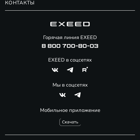
КОНТАКТЫ
Сервис
Специальные предложения
Технологии EXEED
Гарантия EXEED
Корпоративным клиентам
Знаковые клиенты EXEED
Помощь на дорогах
Онлайн-магазин аксессуаров
Горячая линия EXEED
8 800 700-80-03
EXEED в соцсетях
Мы в соцсетях
Мобильное приложение