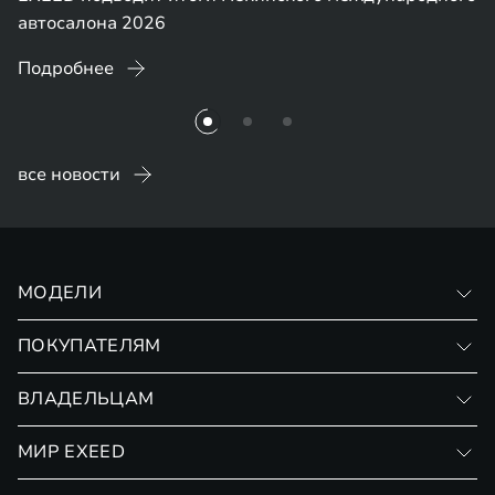
автосалона 2026
Подробнее
все новости
МОДЕЛИ
VX
ПОКУПАТЕЛЯМ
RX
Записаться на тест-драйв
ВЛАДЕЛЬЦАМ
Финансовые программы
Личный кабинет
МИР EXEED
Страхование
Записаться на сервис
Обмен / Trade-in
Новости и события