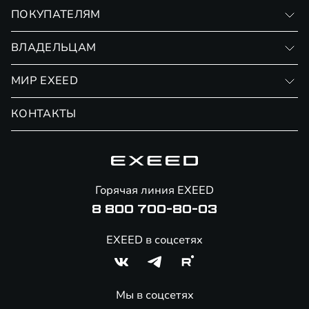
VX
ПОКУПАТЕЛЯМ
RX
Записаться на тест-драйв
ВЛАДЕЛЬЦАМ
Финансовые программы
Личный кабинет
МИР EXEED
Страхование
Записаться на сервис
Обмен / Trade-in
Новости и события
КОНТАКТЫ
Сервис
Специальные предложения
Технологии EXEED
Гарантия EXEED
Корпоративным клиентам
Знаковые клиенты EXEED
Помощь на дорогах
Онлайн-магазин аксессуаров
Горячая линия EXEED
8 800 700-80-03
EXEED в соцсетях
Мы в соцсетях