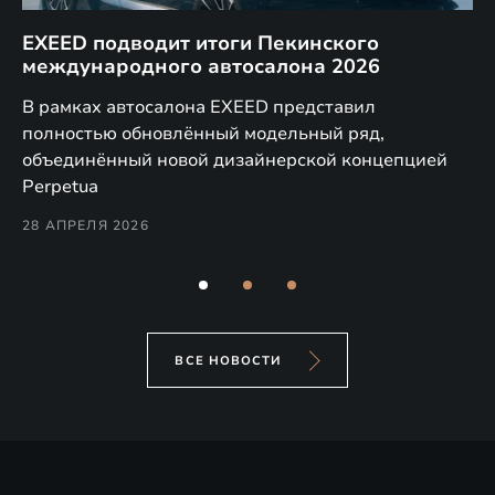
EXEED подводит итоги Пекинского
Д
международного автосалона 2026
E
в
а,
В рамках автосалона EXEED представил
EX
полностью обновлённый модельный ряд,
по
объединённый новой дизайнерской концепцией
(н
Perpetua
Co
28 АПРЕЛЯ 2026
24
ВСЕ НОВОСТИ