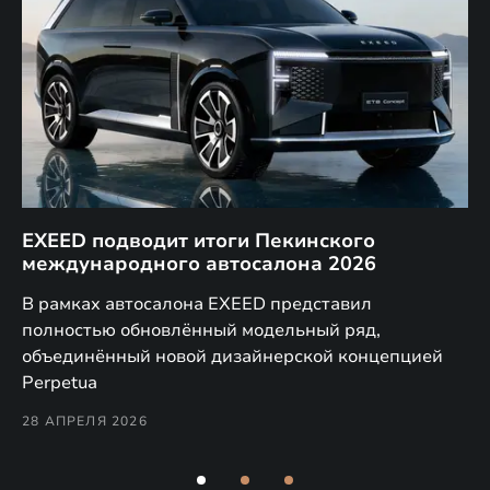
EXEED подводит итоги Пекинского
Д
международного автосалона 2026
E
в
а,
В рамках автосалона EXEED представил
EX
полностью обновлённый модельный ряд,
по
объединённый новой дизайнерской концепцией
(н
Perpetua
Co
28 АПРЕЛЯ 2026
24