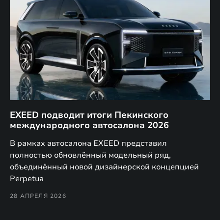
EXEED подводит итоги Пекинского
Д
международного автосалона 2026
E
в
а,
В рамках автосалона EXEED представил
EX
полностью обновлённый модельный ряд,
по
объединённый новой дизайнерской концепцией
(н
Perpetua
Co
28 АПРЕЛЯ 2026
24