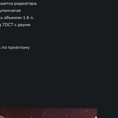
ешетка радиатора.
тупенчатая
ь объемом 1.6 л.
g 7DCT с двумя
 по триатлону