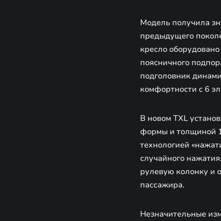
Модель получила зн
предыдущего поколе
кресло оборудовано
поясничного подпора
подголовник динами
комфортности с 6 э
В новом TXL установ
формы и толщиной 1
технологией «нажат
случайного нажатия
рулевую колонку и о
пассажира.
Незначительные изм