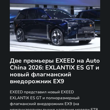
Две премьеры EXEED на Auto
China 2026: EXLANTIX ES GT и
новый флагманский
внедорожник EX9
EXEED представил новый EXEED
EXLANTIX ES GT и полноразмерный
флагманский внедорожник EX9 (на
международном рынке название модели ET8