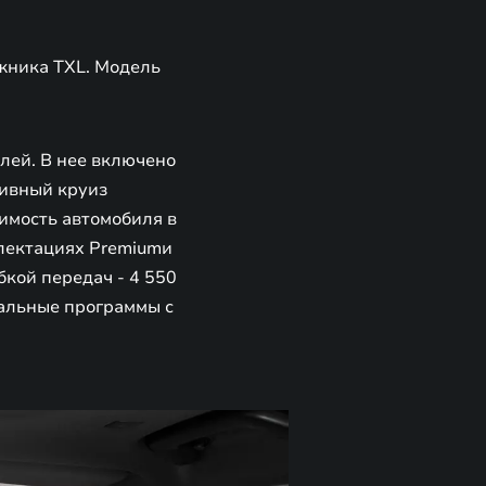
жника TXL. Модель
блей. В нее включено
тивный круиз
имость автомобиля в
плектациях Premiumи
кой передач - 4 550
иальные программы с