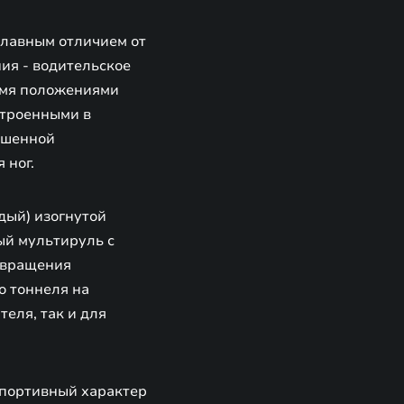
главным отличием от
ия - водительское
ьмя положениями
строенными в
ышенной
 ног.
дый) изогнутой
ый мультируль с
твращения
о тоннеля на
еля, так и для
спортивный характер